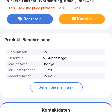
Vickers-Härteprüfvorrichtung, Brinell, Rockwell,
Knoop, freie Umwandlung
Preis：Ask the price privately
MOQ：1 Satz
Bestpreis
Kontakt
Produkt-Beschreibung
Herkunftsort
KN
Lieferzeit
5-8 Arbeitstage
Markenname
Johoyd
Min Bestellmenge
1 Satz
Modellnummer
HV-5Z
Sehen Sie mehr an
Kontaktdaten