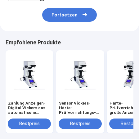
Fortsetzen
Empfohlene Produkte
Zählung Anzeigen-
Sensor Vickers-
Härte-
Digital Vickers das
Härte-
Prüfvorrichtu
automatische
Prüfvorrichtungs-
große Anzeige
Drehkopf-Glas der
Wärmebehandlungs-
automatische
Härte-
Metallglas
Drehkopf Sens
Bestpreis
Bestpreis
Bestprei
Prüfvorrichtungs-
keramisch
Digital HV0.5 
HV0.5 keramisch