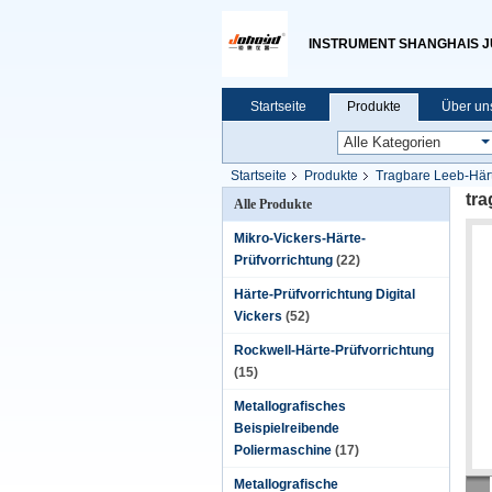
INSTRUMENT SHANGHAIS JU 
Startseite
Produkte
Über un
Startseite
Produkte
Tragbare Leeb-Härt
tr
Alle Produkte
Mikro-Vickers-Härte-
Prüfvorrichtung
(22)
Härte-Prüfvorrichtung Digital
Vickers
(52)
Rockwell-Härte-Prüfvorrichtung
(15)
Metallografisches
Beispielreibende
Poliermaschine
(17)
Metallografische