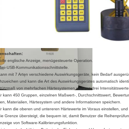
enschaften:
olle englische Anzeige, menügesteuerte Operation.
Mini-USB-Kommunikationsschnittstelle.
Kann mit 7 Arten verschiedene Auswirkungsgeräte, kein Bedarf ausgerü
hzueichen und kann die Art des Auswirkungsgerätes automatisch identif
Stützmaß von mehrfachen Härtesystemen und von drei Intensitätswerte
Er kann 450 Gruppen, einzelnen Maßwert-, Durchschnittswert, Bewertun
ten, Materialien, Härtesystem und andere Informationen speichern.
Er kann die oberen und untereren Härtewerte im Voraus einstellen, un
die Grenze übersteigt, die bequem ist, damit Benutzer die Reihenprüfu
Anzeige von Software-Kalibrierungsfunktion.