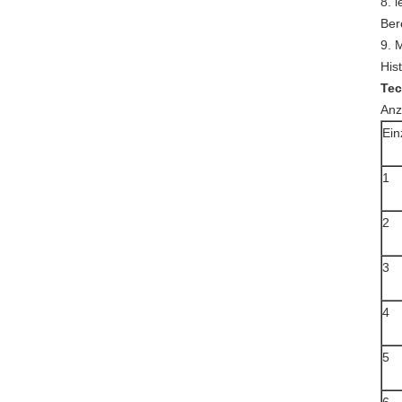
8. 
Bere
9. 
His
Tec
Anz
Ein
1
2
3
4
5