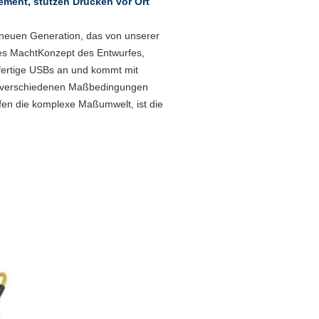
ement, stützen Drucken vor Ort
r neuen Generation, das von unserer
iges MachtKonzept des Entwurfes,
fertige USBs an und kommt mit
die verschiedenen Maßbedingungen
ffen die komplexe Maßumwelt, ist die