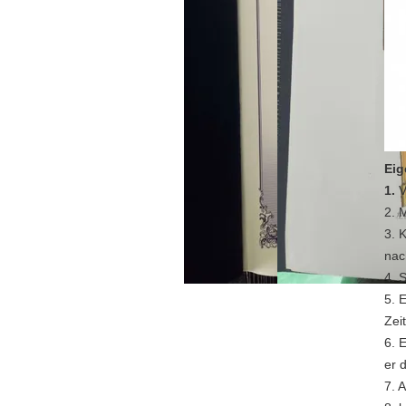
Eig
1.
V
2. 
3. 
nac
4. 
5. 
Zei
6. 
er 
7. 