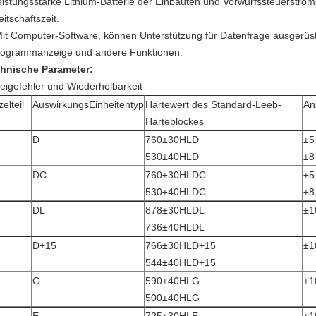
leistungsstarke Lithium-Batterie der Einbauten und Vorwurfssteuerstrom
itschaftszeit.
Mit Computer-Software, können Unterstützung für Datenfrage ausgerüst
togrammanzeige und andere Funktionen.
hnische Parameter:
eigefehler und Wiederholbarkeit
zelteil
AuswirkungsEinheitentyp
Härtewert des Standard-Leeb-
An
Härteblockes
D
760±30HLD
±5
530±40HLD
±8
DC
760±30HLDC
±5
530±40HLDC
±8
DL
878±30HLDL
±1
736±40HLDL
D+15
766±30HLD+15
±1
544±40HLD+15
G
590±40HLG
±1
500±40HLG