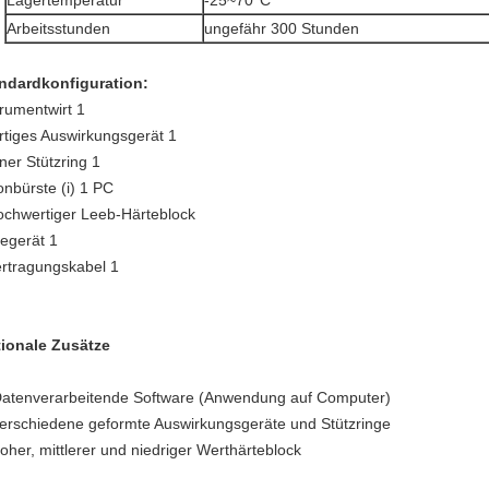
Lagertemperatur
-25~70°C
Arbeitsstunden
ungefähr 300 Stunden
ndardkonfiguration:
trumentwirt 1
rtiges Auswirkungsgerät 1
iner Stützring 1
onbürste (i) 1 PC
ochwertiger Leeb-Härteblock
egerät 1
rtragungskabel 1
ionale Zusätze
Datenverarbeitende Software (Anwendung auf Computer)
verschiedene geformte Auswirkungsgeräte und Stützringe
hoher, mittlerer und niedriger Werthärteblock