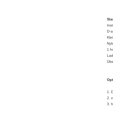
Sta
Ins
D-a
Kle
Nyl
1 h
Lad
Übe
Opt
1. 
2. 
3. 