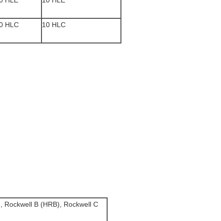
0 HLE
10 HLE
0 HLC
10 HLC
), Rockwell B (HRB), Rockwell C