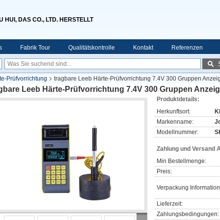
HUI, DAS CO., LTD. HERSTELLT
s
Fabrik Tour
Qualitätskontrolle
Kontakt
Referenzen
e-Prüfvorrichtung
tragbare Leeb Härte-Prüfvorrichtung 7.4V 300 Gruppen Anz
agbare Leeb Härte-Prüfvorrichtung 7.4V 300 Gruppen Anze
Produktdetails:
Herkunftsort:
K
Markenname:
J
Modellnummer:
S
Zahlung und Versand 
Min Bestellmenge:
Preis:
Verpackung Information
Lieferzeit:
Zahlungsbedingungen: