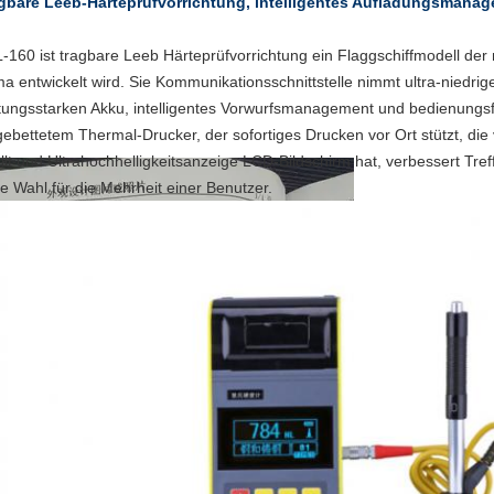
gbare Leeb-Härteprüfvorrichtung, intelligentes Aufladungsmanag
-160 ist tragbare Leeb Härteprüfvorrichtung ein Flaggschiffmodell de
ma entwickelt wird. Sie Kommunikationsschnittstelle nimmt ultra-niedr
stungsstarken Akku, intelligentes Vorwurfsmanagement und bedienungs
gebettetem Thermal-Drucker, der sofortiges Drucken vor Ort stützt, 
üllt und Ultrahochhelligkeitsanzeige LCD-Bildschirm hat, verbessert Tre
te Wahl für die Mehrheit einer Benutzer.