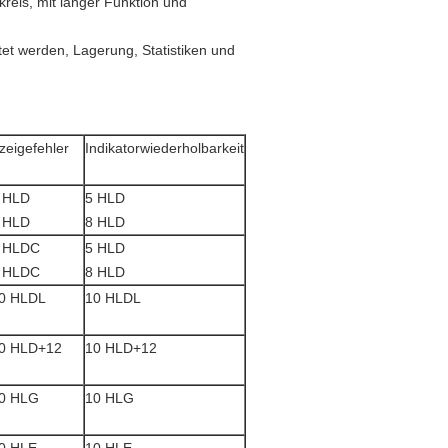
kreis, mit langer Funktion und
et werden, Lagerung, Statistiken und
zeigefehler
Indikatorwiederholbarkeit
 HLD
5 HLD
 HLD
8 HLD
 HLDC
5 HLD
 HLDC
8 HLD
0 HLDL
10 HLDL
0 HLD+12
10 HLD+12
0 HLG
10 HLG