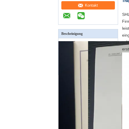
Tra
Kontakt
SHL
Fir
lei
Bescheinigung
ein
erf
ers