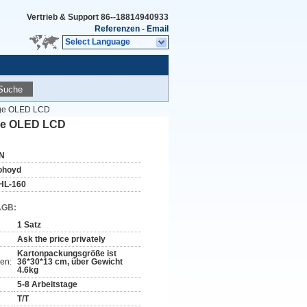
Vertrieb & Support
86--18814940933
Referenzen
-
Email
Select Language
Suche
eige OLED LCD
ige OLED LCD
N
ohoyd
HL-160
AGB:
1 Satz
Ask the price privately
Kartonpackungsgröße ist
en:
36*30*13 cm, über Gewicht
4.6kg
5-8 Arbeitstage
T/T