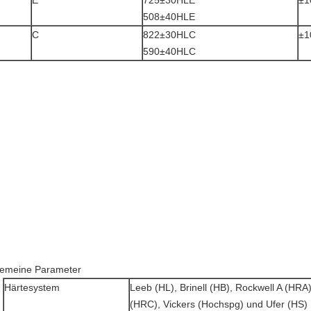
E
725±30HLE
±1
508±40HLE
C
822±30HLC
±1
590±40HLC
gemeine Parameter
Härtesystem
Leeb (HL), Brinell (HB), Rockwell A (HRA
(HRC), Vickers (Hochspg) und Ufer (HS)