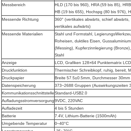
Messbereich
HLD (170 bis 960), HRA (59 bis 85), HRB 
HB (19 bis 655), Hochspg (80 bis 976), H
Messende Richtung
360° (vertikales abwärts, schief abwärts, 
vertikales aufwärts)
Messende Materialien
Stahl und Formstahl, LegierungsWerkzeug
Roheisen, duktiles Eisen, Gussaluminium
(Messing), Kupferzinnlegierung (Bronze)
Stahl
Anzeige
LCD, Grafiken 128×64 Punktematrix LCD
Druckfunktion
Thermischer Schreibkopf, ruhig, bereit,
Druckpapier
Breite 57.5±0.5mm, Durchmesser 30mm
Datenspeicherung
373~2688 Gruppen (Auswirkungszeiten 
Kommunikationsschnittstelle
Standard-USB2.0
Aufladungsstromversorgung
9VDC, 220VAC
Aufladezeit
4 bis 5 Stunden
Batterie
7.4V, Lithium-Batterie (1500mAh)
Umgebende Temperatur
0~40°C