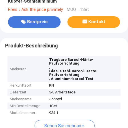
Kupfer-Stahlaluminium
Preis：Ask the price privately
MOQ：1Set
Bestpreis
Kontakt
Produkt-Beschreibung
Tragbare Barcol-Härte-
Prüfvorrichtung
,
Markieren
Glas- Stahl-Barcol-Härte-
Prüfvorrichtung
,
Aluminium-barcol Test
Herkunftsort
KN
Lieferzeit
3-8 Arbeitstage
Markenname
Johoyd
Min Bestellmenge
1Set
Modellnummer
934-1
Sehen Sie mehr an