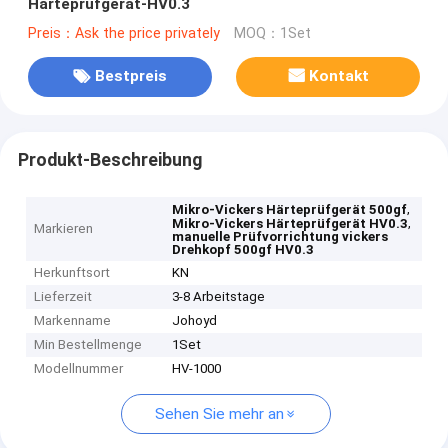
Härteprüfgerät-HV0.3
Preis：Ask the price privately
MOQ：1Set
Bestpreis
Kontakt
Produkt-Beschreibung
,
Mikro-Vickers Härteprüfgerät 500gf
,
Mikro-Vickers Härteprüfgerät HV0.3
Markieren
manuelle Prüfvorrichtung vickers
Drehkopf 500gf HV0.3
Herkunftsort
KN
Lieferzeit
3-8 Arbeitstage
Markenname
Johoyd
Min Bestellmenge
1Set
Modellnummer
HV-1000
Sehen Sie mehr an