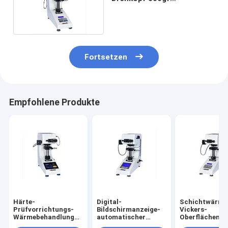
Härteprüfgerät-HV0.3
Fortsetzen
Empfohlene Produkte
Härte-
Digital-
Schichtwärme
Prüfvorrichtungs-
Bildschirmanzeige-
Vickers-
Wärmebehandlung
automatischer
Oberflächenpr
Touch Screen Digital
Drehkopf-
HV-1000 des