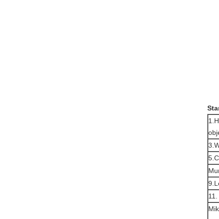
Sta
1.H
obj
3.W
5.C
Mun
9.L
11.
Mik