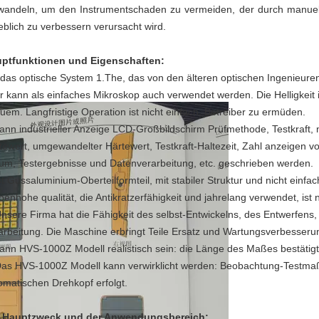
andeln, um den Instrumentschaden zu vermeiden, der durch manuelle
eblich zu verbessern verursacht wird.
ptfunktionen und Eigenschaften:
 das optische System 1.The, das von den älteren optischen Ingenieuren e
r kann als einfaches Mikroskop auch verwendet werden. Die Helligkeit ist 
uem. Langfristige Operation ist nicht einfach, Betreiber zu ermüden.
kann industrieller Anzeige LCD-Großbildschirm Prüfmethode, Testkraft
tewert, umgewandelter Härtewert, Testkraft-Haltezeit, Zahl anzeigen 
um, Testergebnisse und Datenverarbeitung, etc. geschrieben werden.
ist Gussaluminium-Oberteilformteil, mit stabiler Struktur und nicht einf
benhohe qualität, die Antikratzerfähigkeit und jahrelang verwendet, ist 
Unsere Firma hat die Fähigkeit des selbst-Entwickelns, des Entwerfens
arbeitung. Die Maschine erbringt Teile Ersatz und Wartungsverbesserun
kann HVS-1000Z Modell realistisch sein: die Länge des Maßes bestätigt
Das HVS-1000Z Modell kann verwirklicht werden: Beobachtung-Testmaß
omatischen Drehkopf erfolgt.
 Hauptzweck und der Anwendungsbereich: