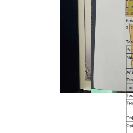
1.I
2. 
Bes
3. 
Tec
Pa
Mik
Anz
Tes
La
Tes
Tes
Obj
Opt