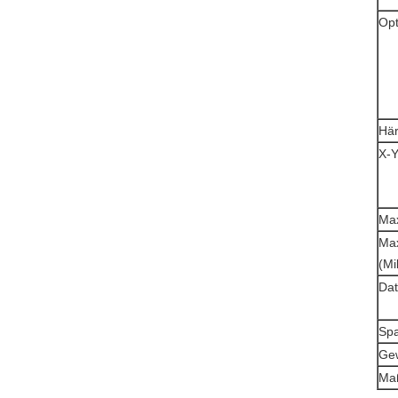
Opt
Här
X-Y
Max
Max
(Mi
Da
Sp
Gew
Ma