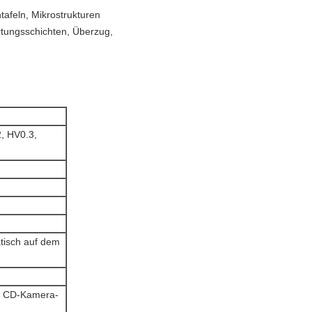
htafeln, Mikrostrukturen
rtungsschichten, Überzug,
, HV0.3,
atisch auf dem
nd CD-Kamera-