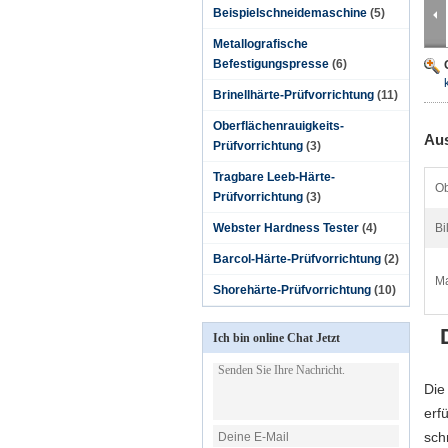
Beispielschneidemaschine
(5)
Metallografische
Befestigungspresse
(6)
Brinellhärte-Prüfvorrichtung
(11)
Oberflächenrauigkeits-
Aus
Prüfvorrichtung
(3)
Tragbare Leeb-Härte-
Ob
Prüfvorrichtung
(3)
Webster Hardness Tester
(4)
Bi
Barcol-Härte-Prüfvorrichtung
(2)
Ma
Shorehärte-Prüfvorrichtung
(10)
Ich bin online Chat Jetzt
Die
erf
sch