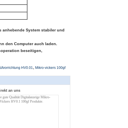
s anhebende System stabiler und
ann den Computer auch laden.
operation beseitigen,
,
rüfvorrichtung HV0.01
Mikro-vickers 100gf
irekt an uns