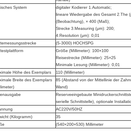
isches System
digitaler Kodierer 1.Automatic;
lineare Wiedergabe des Gesamt 2.The (
(Beobachtung), × 400 (Maß);
Strecke 3.Measuring (μm): 200;
4.Resolution (μm): 0,01
temessungsstrecke
(5-3000) HOCHSPG
testplattform
Größe (Millimeter): 100×100
Reisestrecke (Millimeter): 25×25
Minimale Lesung (Millimeter): 0,01
imale Höhe des Exemplars
110 (Millimeter)
imale Breite des Exemplars
85 (Abstand von der Mittellinie der Zahn
llimeter)
Wand)
tenausgabe
Reserveeingebaute Minidruckerschnittst
serielle Schnittstelle), optionale Installati
annung
AC220V/50HZ
icht (Kilogramm)
35
ße
(540×200×530) Millimeter