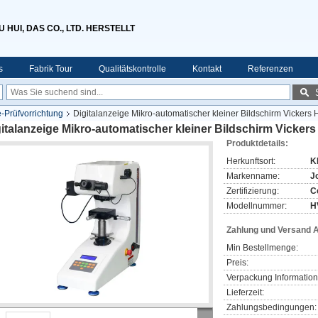
HUI, DAS CO., LTD. HERSTELLT
s
Fabrik Tour
Qualitätskontrolle
Kontakt
Referenzen
-Prüfvorrichtung
Digitalanzeige Mikro-automatischer kleiner Bildschirm Vickers
italanzeige Mikro-automatischer kleiner Bildschirm Vickers
Produktdetails:
Herkunftsort:
K
Markenname:
J
Zertifizierung:
C
Modellnummer:
H
Zahlung und Versand 
Min Bestellmenge:
Preis:
Verpackung Information
Lieferzeit:
Zahlungsbedingungen: