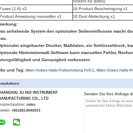
Vickers für jedes)
Fuses (1 A) x2
16.Product Bescheinigung x1
Product Anweisung manuelles x1
18.Dust Abdeckung x1
merkung:
Das anhebende System des optionalen Seiteneinflusses macht da
au.
Optionaler eingebauter Drucker, Maßdaten, ein Schlüsseldruck, k
Optionale Härtemetermaß-Software kann manuellen Fehler, Rechen
stungsfähigkeit und Genauigkeit verbessern.
,
ße und Tag:
Mikro-Vickers Härte-Prüfvorrichtung HV0.2
Mikro-Vickers Härte-P
ntaktdaten
HANGHAI JU HUI INSTRUMENT
Senden Sie Ihre Anfrage d
ANUFACTURING CO., LTD
nsprechpartner:
sales
elefon:
+8618814940933