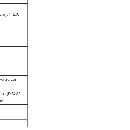
μm): × 100
walze zur
elle (RS232
on