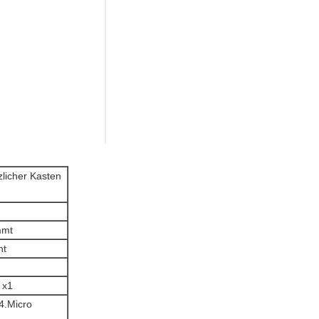
zlicher Kasten
mmt
nt
 x1
4.Micro