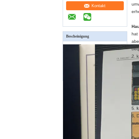
umw
Kontakt
erh
Hau
hat
Bescheinigung
abe
beq
2. 
Här
Dat
3. 
Far
4. 
Ver
5. 
6. 
aut
Der