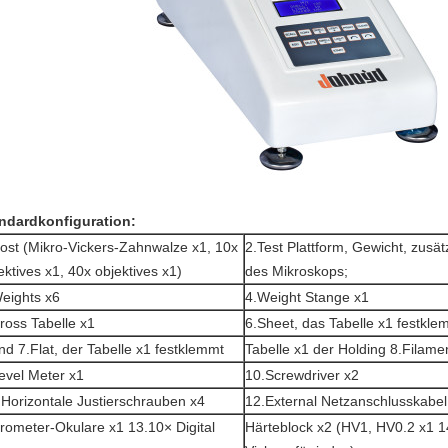
ndardkonfiguration:
ost (Mikro-Vickers-Zahnwalze x1, 10x
2.Test Plattform, Gewicht, zusät
ektives x1, 40x objektives x1)
des Mikroskops;
eights x6
4.Weight Stange x1
ross Tabelle x1
6.Sheet, das Tabelle x1 festkle
d 7.Flat, der Tabelle x1 festklemmt
Tabelle x1 der Holding 8.Filame
evel Meter x1
10.Screwdriver x2
 Horizontale Justierschrauben x4
12.External Netzanschlusskabel
rometer-Okulare x1 13.10× Digital
Härteblock x2 (HV1, HV0.2 x1 1