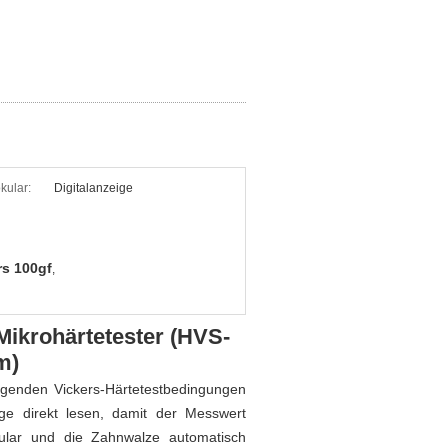
kular:
Digitalanzeige
rs 100gf
,
Mikrohärtetester (HVS-
m)
legenden Vickers-Härtetestbedingungen
nge direkt lesen, damit der Messwert
lar und die Zahnwalze automatisch