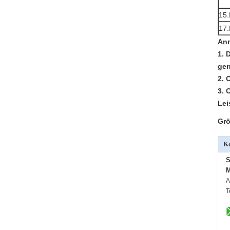
15.
17.
An
1. 
gen
2. 
3. 
Lei
Grö
Ko
S
M
A
T