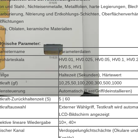
ron und Stahl-, Nichteisenmetalle, Metallfolien, harte Legierungen, Blec
Karburierung, Nitrierung und Entkohlungs-Schichten, Oberflächenverhä
chichtungen
Glas, Oblaten, keramische Materialien
hnische Parameter:
rametername
Parameterdaten
rohärteskala
HV0.01, HV0.025, HV0.05, HV0.1, HV0.2
HV0.5, HV1
eige
Haltezeit (Sekunden), Härtewert
tkraft (gf)
10,25,50,100,200,300,500,1000
densteuerung
Automatisch (Last/Griff/deinstallieren)
tkraft-Zurückhaltenzeit (S)
5 | 60
tkraftauswahl
Externer Wählgriff, Testkraft wird autom
LCD-Bildschirm angezeigt
ektive lineare Wiedergabe
10×, 40×
ischer Kanal
Verdoppelunglichtschächte (Okulare u
Kanäle)