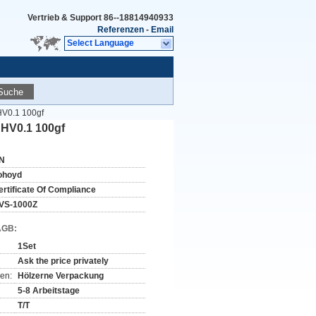
Vertrieb & Support
86--18814940933
Referenzen
-
Email
Select Language
Suche
 HV0.1 100gf
 HV0.1 100gf
N
ohoyd
ertificate Of Compliance
VS-1000Z
AGB:
1Set
Ask the price privately
en:
Hölzerne Verpackung
5-8 Arbeitstage
T/T