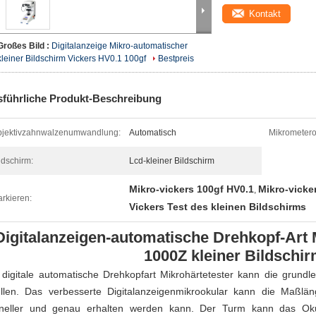
Kontakt
Großes Bild :
Digitalanzeige Mikro-automatischer
kleiner Bildschirm Vickers HV0.1 100gf
Bestpreis
führliche Produkt-Beschreibung
jektivzahnwalzenumwandlung:
Automatisch
Mikrometero
ldschirm:
Lcd-kleiner Bildschirm
Mikro-vickers 100gf HV0.1
Mikro-vicke
,
rkieren:
Vickers Test des kleinen Bildschirms
Digitalanzeigen-automatische Drehkopf-Art 
1000Z kleiner Bildschir
 digitale automatische Drehkopfart Mikrohärtetester kann die grund
üllen. Das verbesserte Digitalanzeigenmikrookular kann die Maßlä
neller und genau erhalten werden kann. Der Turm kann das Oku