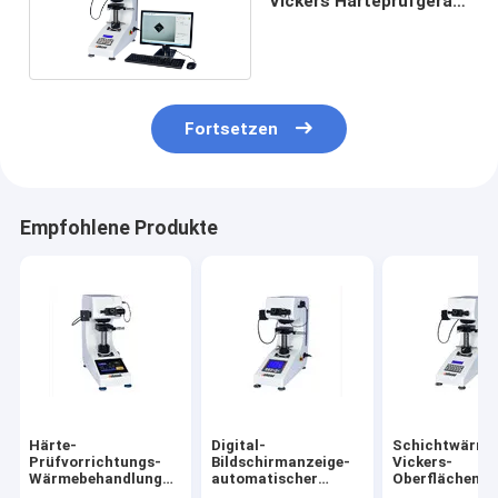
Vickers Härteprüfgerät
HV0.2
Fortsetzen
Empfohlene Produkte
Härte-
Digital-
Schichtwärme
Prüfvorrichtungs-
Bildschirmanzeige-
Vickers-
Wärmebehandlung
automatischer
Oberflächenpr
Touch Screen Digital
Drehkopf-
HV-1000 des