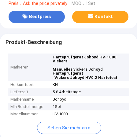
Preis：Ask the price privately
MOQ：1Set
Bestpreis
Kontakt
Produkt-Beschreibung
Härteprüfgerät Johoyd HV-1000
Vickers
,
Markieren
Manuelles vickers Johoyd
Härteprüfgerät
,
Vickers Johoyd HV0.2 Härtetest
Herkunftsort
KN
Lieferzeit
5-8 Arbeitstage
Markenname
Johoyd
Min Bestellmenge
1Set
Modellnummer
HV-1000
Sehen Sie mehr an