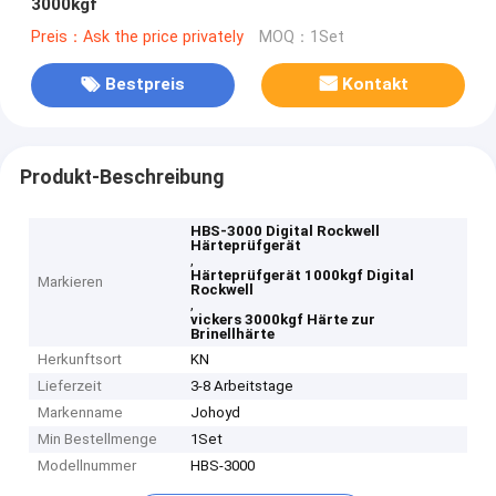
3000kgf
Preis：Ask the price privately
MOQ：1Set
Bestpreis
Kontakt
Produkt-Beschreibung
HBS-3000 Digital Rockwell
Härteprüfgerät
,
Härteprüfgerät 1000kgf Digital
Markieren
Rockwell
,
vickers 3000kgf Härte zur
Brinellhärte
Herkunftsort
KN
Lieferzeit
3-8 Arbeitstage
Markenname
Johoyd
Min Bestellmenge
1Set
Modellnummer
HBS-3000