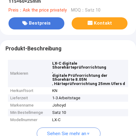
115×60×25mm
Preis：Ask the price privately
MOQ：Satz 10
Bestpreis
Kontakt
Produkt-Beschreibung
LX-C digitale
Shorehärteprüfvorrichtung
,
Markieren
digitale Prüfvorrichtung der
Shorehärte 8.05N
,
Härteprüfvorrichtung 25mm Ufers d
Herkunftsort
KN
Lieferzeit
1-3 Arbeitstage
Markenname
Johoyd
Min Bestellmenge
Satz 10
Modellnummer
LX-C
Sehen Sie mehr an