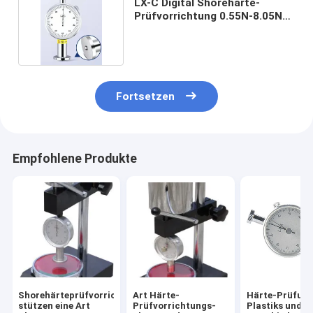
LX-C Digital Shorehärte-
Prüfvorrichtung 0.55N-8.05N
115×60×25mm
Fortsetzen
Empfohlene Produkte
Shorehärteprüfvorrichtungsklammer
Art Härte-
Härte-Prüfung
stützen eine Art
Prüfvorrichtungs-
Plastiks und d