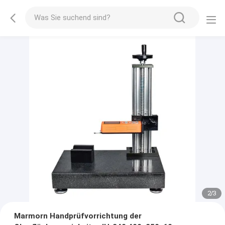
2
/
3
Marmorn Handprüfvorrichtung der