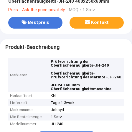
Oberflächenrauigkeits-JH-240 400x250x60mm
Preis：Ask the price privately
MOQ：1 Satz
Bestpreis
Kontakt
Produkt-Beschreibung
Prüfvorrichtung der
Oberflächenrauigkeits-JH-240
,
Oberflächenrauigkeits-
Markieren
Prüfvorrichtung des Marmor-JH-240
,
JH-240 400mm
Oberflächenrauigkeitsmaschine
Herkunftsort
KN
Lieferzeit
Tage 1-3work
Markenname
Johoyd
Min Bestellmenge
1 Satz
Modellnummer
JH-240