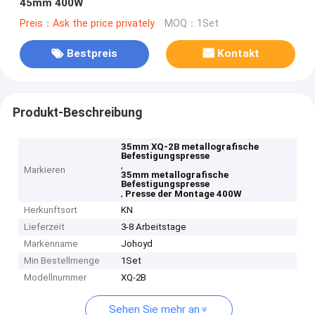
45mm 400W
Preis：Ask the price privately
MOQ：1Set
Bestpreis
Kontakt
Produkt-Beschreibung
35mm XQ-2B metallografische
Befestigungspresse
,
Markieren
35mm metallografische
Befestigungspresse
,
Presse der Montage 400W
Herkunftsort
KN
Lieferzeit
3-8 Arbeitstage
Markenname
Johoyd
Min Bestellmenge
1Set
Modellnummer
XQ-2B
Sehen Sie mehr an