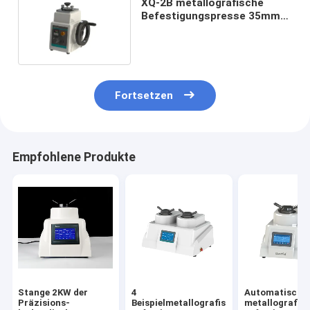
XQ-2B metallografische
Befestigungspresse 35mm
45mm 400W
Fortsetzen
Empfohlene Produkte
Stange 2KW der
4
Automatische
Präzisions-
Beispielmetallografische
metallografis