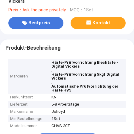
Vickers
Preis：Ask the price privately
MOQ：1Set
Bestpreis
Kontakt
Produkt-Beschreibung
Härte-Prüfvorrichtung Blechtafel-
Digital Vickers
,
Härte-Prüfvorrichtung 5kgf Digital
Markieren
Vickers
,
Automatische Prüfvorrichtung der
Härte HV5
Herkunftsort
KN
Lieferzeit
5-8 Arbeitstage
Markenname
Johoyd
Min Bestellmenge
1Set
Modellnummer
CHVS-30Z