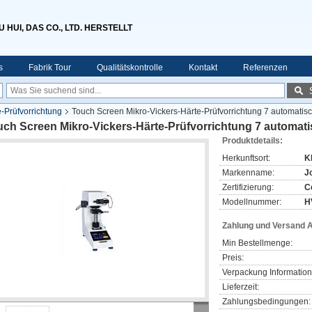
HUI, DAS CO., LTD. HERSTELLT
s
Fabrik Tour
Qualitätskontrolle
Kontakt
Referenzen
-Prüfvorrichtung
Touch Screen Mikro-Vickers-Härte-Prüfvorrichtung 7 automatisc
ch Screen Mikro-Vickers-Härte-Prüfvorrichtung 7 automati
Produktdetails:
Herkunftsort:
K
Markenname:
J
Zertifizierung:
C
Modellnummer:
H
Zahlung und Versand 
Min Bestellmenge:
Preis:
Verpackung Information
Lieferzeit:
Zahlungsbedingungen: