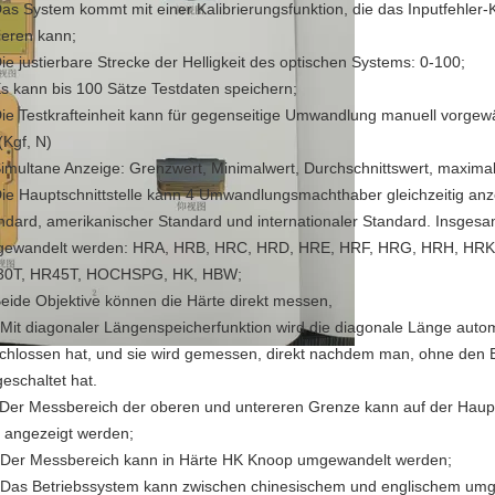
Das System kommt mit einer Kalibrierungsfunktion, die das Inputfehler-
tieren kann;
Die justierbare Strecke der Helligkeit des optischen Systems: 0-100;
Es kann bis 100 Sätze Testdaten speichern;
Die Testkrafteinheit kann für gegenseitige Umwandlung manuell vorge
 (Kgf, N)
Simultane Anzeige: Grenzwert, Minimalwert, Durchschnittswert, maximale
Die Hauptschnittstelle kann 4 Umwandlungsmachthaber gleichzeitig anz
ndard, amerikanischer Standard und internationaler Standard. Insge
ewandelt werden: HRA, HRB, HRC, HRD, HRE, HRF, HRG, HRH, HRK
0T, HR45T, HOCHSPG, HK, HBW;
Beide Objektive können die Härte direkt messen,
 Mit diagonaler Längenspeicherfunktion wird die diagonale Länge au
chlossen hat, und sie wird gemessen, direkt nachdem man, ohne den 
geschaltet hat.
 Der Messbereich der oberen und untereren Grenze kann auf der Hauptm
 angezeigt werden;
 Der Messbereich kann in Härte HK Knoop umgewandelt werden;
 Das Betriebssystem kann zwischen chinesischem und englischem um