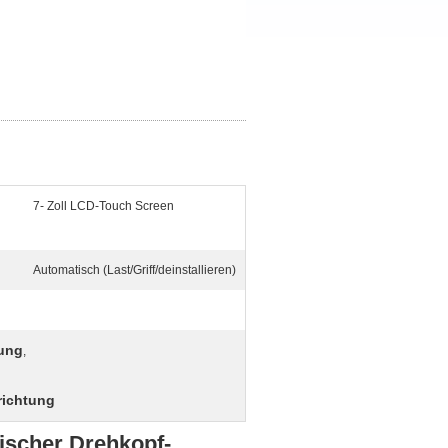
7- Zoll LCD-Touch Screen
Automatisch (Last/Griff/deinstallieren)
tung
,
richtung
ischer Drehkopf-