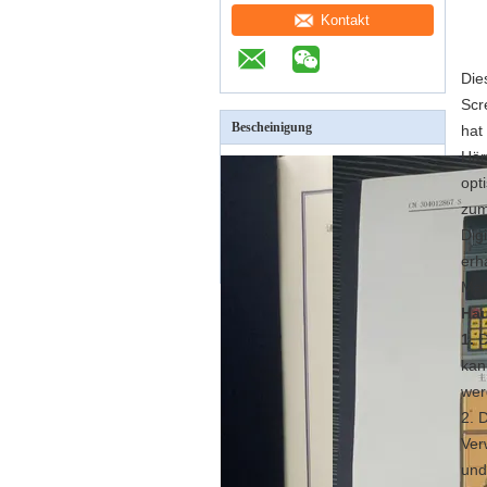
Kontakt
Die
Scr
Bescheinigung
hat
Här
opt
zu
Dig
erh
Maß
Hau
1.
D
kan
wer
2. 
Ver
und