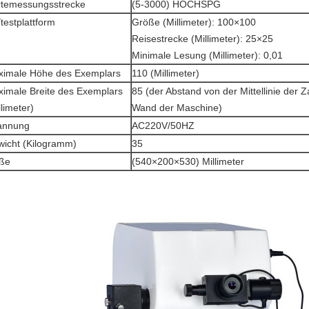
temessungsstrecke
(5-3000) HOCHSPG
testplattform
Größe (Millimeter): 100×100
Reisestrecke (Millimeter): 25×25
Minimale Lesung (Millimeter): 0,01
imale Höhe des Exemplars
110 (Millimeter)
imale Breite des Exemplars
85 (der Abstand von der Mittellinie der 
llimeter)
Wand der Maschine)
annung
AC220V/50HZ
icht (Kilogramm)
35
ße
(540×200×530) Millimeter