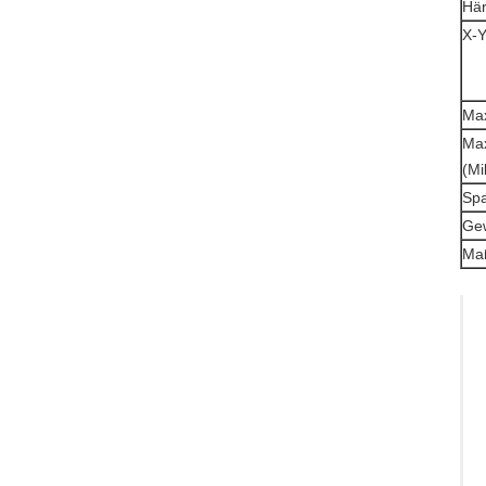
Här
X-Y
Max
Max
(Mi
Sp
Gew
Ma