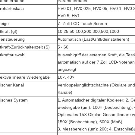
rametername
Parameterdaten
rohärteskala
HV0.01, HV0.025, HV0.05, HV0.1, HV0.2
HV0.5, HV1
eige
7- Zoll LCD-Touch Screen
tkraft (gf)
10,25,50,100,200,300,500,1000
densteuerung
Automatisch (Last/Griff/deinstallieren)
tkraft-Zurückhaltenzeit (S)
5~ 60
tkraftauswahl
Auswahlgriff der externen Kraft, die Testk
automatisch auf der 7 Zoll LCD-Notenan
angezeigt
ektive lineare Wiedergabe
10×, 40×
ischer Kanal
Verdoppelunglichtschächte (Okulare u
Kanäle)
isches System
1. Automatischer digitaler Kodierer; 2. 
wiedergabe (μm): 100× (Beobachtung), 
Optionales 15X Okular, Gesamtlineare 
150X (Beobachtung), 600X (Maß)
3. Messbereich (μm): 200; 4. Entschließ