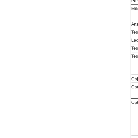
Pa
Mik
Anz
Tes
La
Tes
Tes
Obj
Opt
Opt