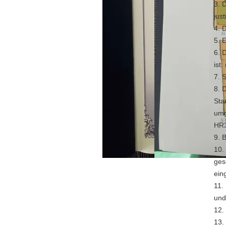
3. 
jus
4. 
5. 
6. 
ist:
7. 
8. 
Sta
umg
HR3
9. 
10.
ges
ein
11.
und
12.
13.