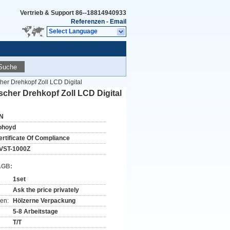
Vertrieb & Support
86--18814940933
Referenzen
-
Email
Select Language
Suche
her Drehkopf Zoll LCD Digital
scher Drehkopf Zoll LCD Digital
N
ohoyd
ertificate Of Compliance
VST-1000Z
AGB:
1set
Ask the price privately
en:
Hölzerne Verpackung
5-8 Arbeitstage
T/T