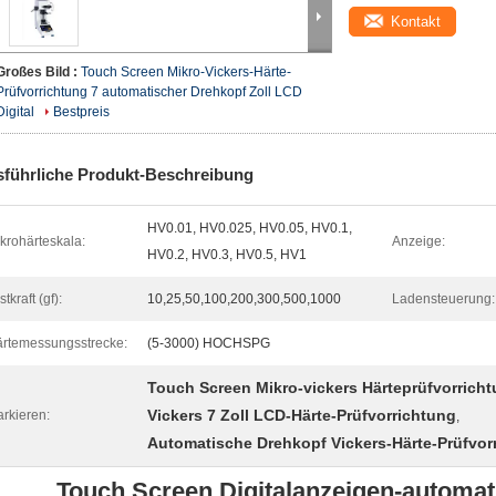
Kontakt
Großes Bild :
Touch Screen Mikro-Vickers-Härte-
Prüfvorrichtung 7 automatischer Drehkopf Zoll LCD
Digital
Bestpreis
führliche Produkt-Beschreibung
HV0.01, HV0.025, HV0.05, HV0.1,
krohärteskala:
Anzeige:
HV0.2, HV0.3, HV0.5, HV1
stkraft (gf):
10,25,50,100,200,300,500,1000
Ladensteuerung:
rtemessungsstrecke:
(5-3000) HOCHSPG
Touch Screen Mikro-vickers Härteprüfvorrich
Vickers 7 Zoll LCD-Härte-Prüfvorrichtung
rkieren:
,
Automatische Drehkopf Vickers-Härte-Prüfvor
Touch Screen Digitalanzeigen-automat