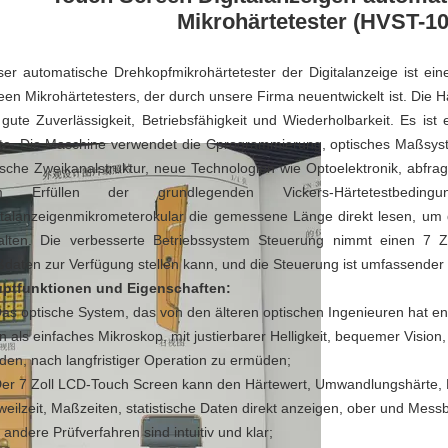
Mikrohärtetester (HVST-1
ser automatische Drehkopfmikrohärtetester der Digitalanzeige ist ei
een Mikrohärtetesters, der durch unsere Firma neuentwickelt ist. Die H
 gute Zuverlässigkeit, Betriebsfähigkeit und Wiederholbarkeit. Es ist
te. Die Maschine verwendet die Cprogrammierung, optisches Maßsys
ische Zweikanalstruktur, neue Technologien wie Optoelektronik, abfrag
m Erfüllen der grundlegenden Vickers-Härtetestbedin
italanzeigenmikrometerokular die gemessene Länge direkt lesen, um
alten. Die verbesserte Betriebssystem Steuerung nimmt einen 7 
daten zur Verfügung stellen kann, und die Steuerung ist umfassender
ptfunktionen und Eigenschaften:
as optische System, das von den älteren optischen Ingenieuren hat entwo
n als einfaches Mikroskop, mit justierbarer Helligkeit, bequemer Vision
den, nach langfristiger Operation zu ermüden;
Der 7 Zoll LCD-Touch Screen kann den Härtewert, Umwandlungshärte, Pr
weilzeit, Maßzeiten, statistische Daten direkt anzeigen, ober und Mess
 andere Prüfverfahren sind intuitiv und klar;