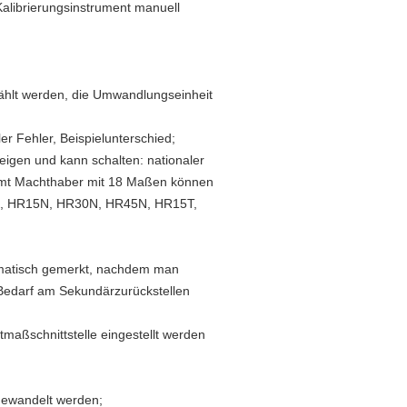
Kalibrierungsinstrument manuell
wählt werden, die Umwandlungseinheit
r Fehler, Beispielunterschied;
eigen und kann schalten: nationaler
samt Machthaber mit 18 Maßen können
, HR15N, HR30N, HR45N, HR15T,
tomatisch gemerkt, nachdem man
Bedarf am Sekundärzurückstellen
aßschnittstelle eingestellt werden
gewandelt werden;