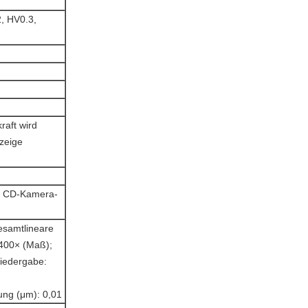
, HV0.3,
raft wird
zeige
nd CD-Kamera-
Gesamtlineare
400× (Maß);
wiedergabe:
ung (μm): 0,01