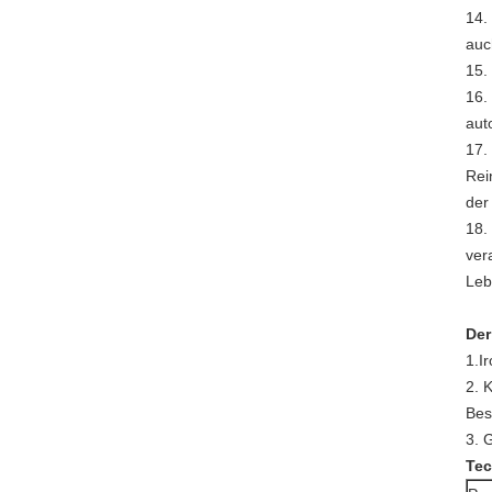
14.
auc
15.
16.
aut
17.
Rei
der
18.
ver
Leb
Der
1.I
2. 
Bes
3. 
Tec