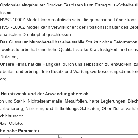
 Optionaler eingebauter Drucker, Testdaten kann Ertrag zu u-Scheibe 
h sein;
 HVST-1000Z Modell kann realistisch sein: die gemessene Länge kann d
 HVST-1000Z Modell kann verwirklichen: der Positionsschalter des Be
omatischen Drehkopf abgeschlossen
 Das Gussaluminiumoberteil hat eine stabile Struktur ohne Deformation
nweißautofarbe hat eine hohe Qualität, starke Kratzfestigkeit, und sie i
 Nutzung;
 Unsere Firma hat die Fähigkeit, durch uns selbst sich zu entwickeln, 
arbeiten und erbringt Teile Ersatz und Wartungsverbesserungsdienstle
en;
 Hauptzweck und der Anwendungsbereich:
ron und Stahl-, Nichteisenmetalle, Metallfolien, harte Legierungen, Blec
Karburierung, Nitrierung und Entkohlungs-Schichten, Oberflächenverhä
chichtungen
Glas, Oblate,
hnische Parameter: