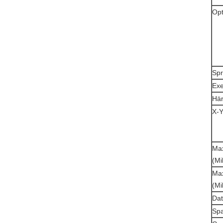
Opt
Sp
Exe
Här
X-Y
Max
(Mi
Max
(Mi
Da
Sp