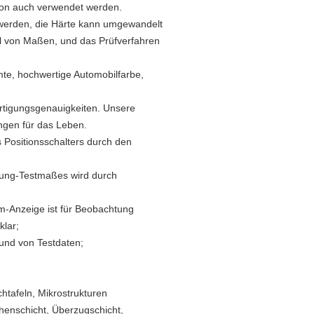
sion auch verwendet werden.
t werden, die Härte kann umgewandelt
hl von Maßen, und das Prüfverfahren
ormte, hochwertige Automobilfarbe,
rtigungsgenauigkeiten. Unsere
ngen für das Leben.
 Positionsschalters durch den
tung-Testmaßes wird durch
m-Anzeige ist für Beobachtung
klar;
 und von Testdaten;
chtafeln, Mikrostrukturen
chenschicht, Überzugschicht,