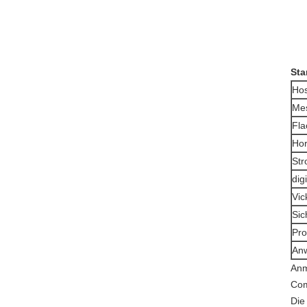
Sta
Ho
Mes
Fla
Hor
Str
dig
Vic
Sic
Pro
An
Anm
Com
Die