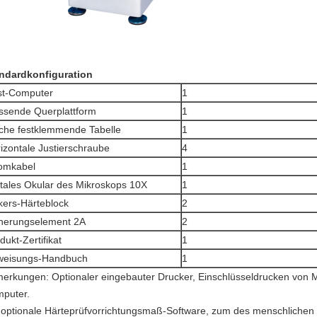
ndardkonfiguration
st-Computer
1
sende Querplattform
1
che festklemmende Tabelle
1
izontale Justierschraube
4
omkabel
1
itales Okular des Mikroskops 10X
1
kers-Härteblock
2
herungselement 2A
2
dukt-Zertifikat
1
weisungs-Handbuch
1
erkungen: Optionaler eingebauter Drucker, Einschlüsseldrucken von 
puter.
 optionale Härteprüfvorrichtungsmaß-Software, zum des menschlichen