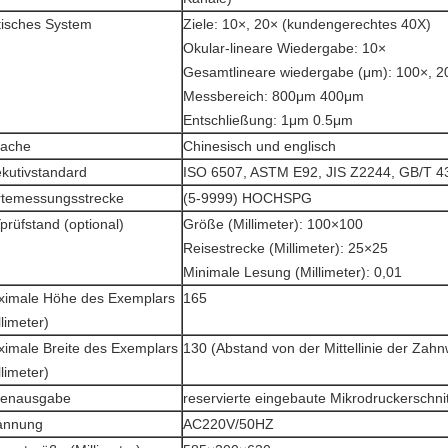
isches System
Ziele: 10×, 20× (kundengerechtes 40X)
Okular-lineare Wiedergabe: 10×
Gesamtlineare wiedergabe (μm): 100×, 2
Messbereich: 800μm 400μm
Entschließung: 1μm 0.5μm
rache
Chinesisch und englisch
kutivstandard
ISO 6507, ASTM E92, JIS Z2244, GB/T 4
temessungsstrecke
(5-9999) HOCHSPG
prüfstand (optional)
Größe (Millimeter): 100×100
Reisestrecke (Millimeter): 25×25
Minimale Lesung (Millimeter): 0,01
imale Höhe des Exemplars
165
llimeter)
imale Breite des Exemplars
130 (Abstand von der Mittellinie der Zah
llimeter)
tenausgabe
reservierte eingebaute Mikrodruckerschnitt
annung
AC220V/50HZ