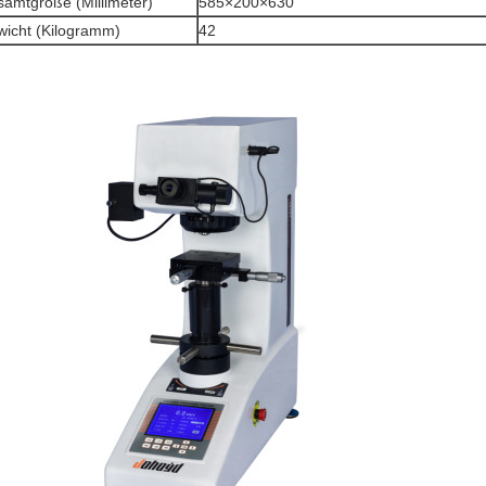
amtgröße (Millimeter)
585×200×630
icht (Kilogramm)
42