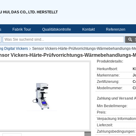
HUI, DAS CO., LTD. HERSTELLT
s
Fabrik Tour
Qualitätskontrolle
Kontakt
Referenzen
ng Digital Vickers
Sensor Vickers-Härte-Prüfvorrichtungs-Wärmebehandlungs-Me
nsor Vickers-Härte-Prüfvorrichtungs-Wärmebehandlungs-Me
Produktdetails:
Herkunftsort:
K
Markenname:
J
Zertifizierung:
C
Modellnummer:
C
Zahlung und Versand 
Min Bestellmenge:
Preis:
Verpackung Information
Lieferzeit:
Zahlungsbedingungen: