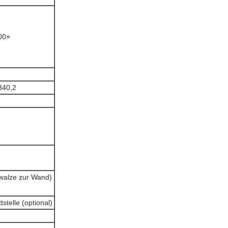
00×
340,2
nwalze zur Wand)
stelle (optional)