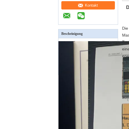
Kontakt
D
Die
Bescheinigung
Mas
Tes
ein
ene
sch
Zah
ang
Ein
wer
aut
Hau
1.
D