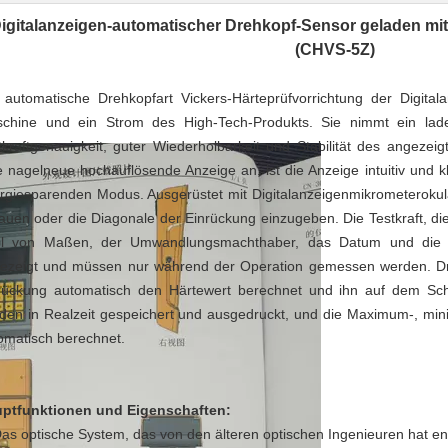
igitalanzeigen-automatischer Drehkopf-Sensor geladen mit
(CHVS-5Z)
 automatische Drehkopfart Vickers-Härteprüfvorrichtung der Digitalan
chine und ein Strom des High-Tech-Produkts. Sie nimmt ein lade
tkraftgenauigkeit, guter Wiederholbarkeit und Stabilität des angeze
e nagelneue hochauflösende Anzeige an, ist die Anzeige intuitiv und k
rgiesparenden Modus. Ausgerüstet mit Digitalanzeigenmikrometerokula
auen oder die Diagonale der Einrückung einzugeben. Die Testkraft, die
l von Maßen, der Umwandlungsmachthaber, das Datum und die Ze
ezeigt und müssen nur während der Operation gemessen werden. Drü
rückung automatisch den Härtewert berechnet und ihn auf dem Schi
den in Realzeit gespeichert und ausgedruckt, und die Maximum-, min
omatisch berechnet.
ptfunktionen und Eigenschaften:
as optische System, das von den älteren optischen Ingenieuren hat entwo