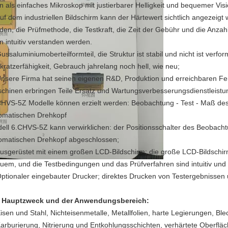
n als einfaches Mikroskop mit justierbarer Helligkeit und bequemer Vi
Auf dem industriellen Bildschirm kann der Härtewert sichtlich angezeig
den, die Prüfmethode, die Testkraft, die Zeit der Gebühr und die Anza
n intuitiv verstanden werden.
Gussaluminiumoberteilformteil, die Struktur ist stabil und nicht ist verf
ikratzerfähigkeit, Gebrauch jahrelang noch hell, wie neu;
Unsere Firma hat seinen eigenen R&D, Produktion und erreichbaren Fe
chinen erbringen Teile Ersatz und Wartungsverbesserungsdienstleistu
CHVS-5Z Modelle können erzielt werden: Beobachtung - Test - Maß des
omatischen Drehkopf
ell 6.CHVS-5Z kann verwirklichen: der Positionsschalter des Beobach
omatischen Drehkopf abgeschlossen;
Ausgerüstet mit einem großen LCD-Bildschirm; die große LCD-Bildschir
uem, und die Testbedingungen und das Prüfverfahren sind intuitiv und 
Optionaler eingebauter Drucker; direktes Drucken von Testergebnissen
 Hauptzweck und der Anwendungsbereich:
isen und Stahl, Nichteisenmetalle, Metallfolien, harte Legierungen, Ble
Karburierung, Nitrierung und Entkohlungsschichten, verhärtete Oberflä