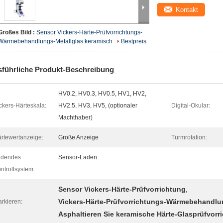
Kontakt
Großes Bild :
Sensor Vickers-Härte-Prüfvorrichtungs-
Wärmebehandlungs-Metallglas keramisch
Bestpreis
führliche Produkt-Beschreibung
HV0.2, HV0.3, HV0.5, HV1, HV2,
ckers-Härteskala:
HV2.5, HV3, HV5, (optionaler
Digital-Okular:
Machthaber)
rtewertanzeige:
Große Anzeige
Turmrotation:
adendes
Sensor-Laden
ntrollsystem:
Sensor Vickers-Härte-Prüfvorrichtung
,
Vickers-Härte-Prüfvorrichtungs-Wärmebehandlu
rkieren:
Asphaltieren Sie keramische Härte-Glasprüfvorr