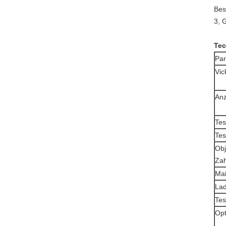
Bes
3, 
Tec
Pa
Vic
Anz
Tes
Te
Obj
Zah
Maß
La
Tes
Opt