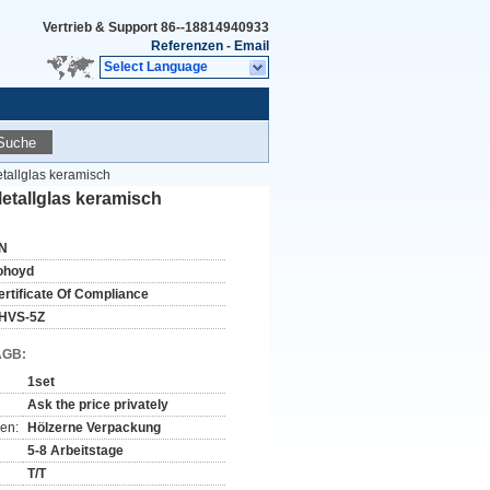
Vertrieb & Support
86--18814940933
Referenzen
-
Email
Select Language
Suche
tallglas keramisch
tallglas keramisch
N
ohoyd
ertificate Of Compliance
HVS-5Z
AGB:
1set
Ask the price privately
en:
Hölzerne Verpackung
5-8 Arbeitstage
T/T