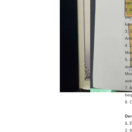
kan
2. 
wer
kan
3, 
Ant
4. 
Mas
5, 
aut
Mod
aut
7. 
beq
8. 
Der
1.
E
2. 