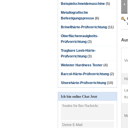
Beispielschneidemaschine
(5)
Metallografische
Befestigungspresse
(6)
Brinellhärte-Prüfvorrichtung
(11)
Oberflächenrauigkeits-
Aus
Prüfvorrichtung
(3)
Tragbare Leeb-Härte-
Prüfvorrichtung
(3)
Vi
Webster Hardness Tester
(4)
Barcol-Härte-Prüfvorrichtung
(2)
Hä
Shorehärte-Prüfvorrichtung
(10)
L
Ich bin online Chat Jetzt
Ko
Ma