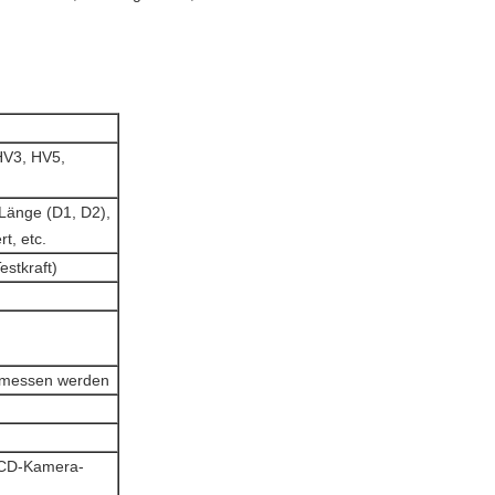
HV3, HV5,
e Länge (D1, D2),
t, etc.
Testkraft)
emessen werden
 CD-Kamera-