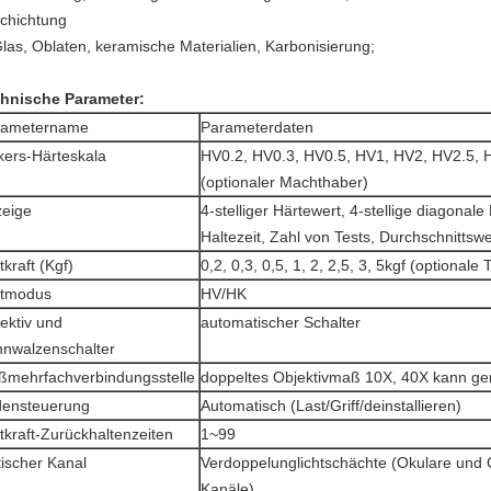
chichtung
Glas, Oblaten, keramische Materialien, Karbonisierung;
hnische Parameter:
rametername
Parameterdaten
kers-Härteskala
HV0.2, HV0.3, HV0.5, HV1, HV2, HV2.5, 
(optionaler Machthaber)
eige
4-stelliger Härtewert, 4-stellige diagonal
Haltezeit, Zahl von Tests, Durchschnittswer
tkraft (Kgf)
0,2, 0,3, 0,5, 1, 2, 2,5, 3, 5kgf (optionale 
stmodus
HV/HK
ektiv und
automatischer Schalter
nwalzenschalter
mehrfachverbindungsstelle
doppeltes Objektivmaß 10X, 40X kann g
densteuerung
Automatisch (Last/Griff/deinstallieren)
tkraft-Zurückhaltenzeiten
1~99
ischer Kanal
Verdoppelunglichtschächte (Okulare und
Kanäle)