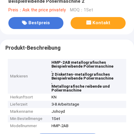
Beispielreibende Poliermaschine 2
Preis：Ask the price privately
MOQ：1Set
Bestpreis
Kontakt
Produkt-Beschreibung
HMP-2AB metallografisches
Beispielreibende Poliermaschine
,
2 Disketten-metallografisches
Markieren
Beispielreibende Poliermaschine
,
Metallografische reibende und
Poliermaschine
Herkunftsort
KN
Lieferzeit
3-8 Arbeitstage
Markenname
Johoyd
Min Bestellmenge
1Set
Modellnummer
HMP-2AB