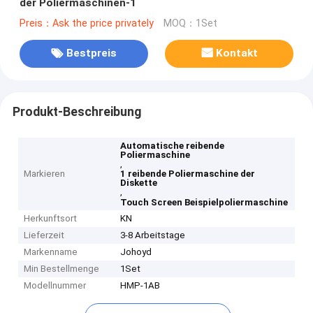
der Poliermaschinen-1
Preis：Ask the price privately
MOQ：1Set
Bestpreis
Kontakt
Produkt-Beschreibung
Automatische reibende
Poliermaschine
,
Markieren
1 reibende Poliermaschine der
Diskette
,
Touch Screen Beispielpoliermaschine
Herkunftsort
KN
Lieferzeit
3-8 Arbeitstage
Markenname
Johoyd
Min Bestellmenge
1Set
Modellnummer
HMP-1AB