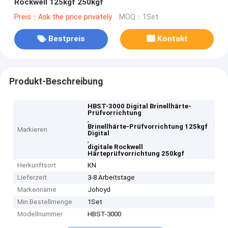
Rockwell 125kgf 250kgf
Preis：Ask the price privately
MOQ：1Set
Bestpreis
Kontakt
Produkt-Beschreibung
HBST-3000 Digital Brinellhärte-
Prüfvorrichtung
,
Brinellhärte-Prüfvorrichtung 125kgf
Markieren
Digital
,
digitale Rockwell
Härteprüfvorrichtung 250kgf
Herkunftsort
KN
Lieferzeit
3-8 Arbeitstage
Markenname
Johoyd
Min Bestellmenge
1Set
Modellnummer
HBST-3000