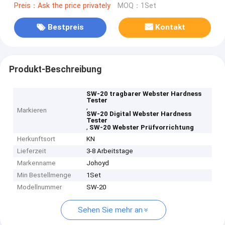
Preis：Ask the price privately
MOQ：1Set
Bestpreis
Kontakt
Produkt-Beschreibung
SW-20 tragbarer Webster Hardness
Tester
,
Markieren
SW-20 Digital Webster Hardness
Tester
,
SW-20 Webster Prüfvorrichtung
Herkunftsort
KN
Lieferzeit
3-8 Arbeitstage
Markenname
Johoyd
Min Bestellmenge
1Set
Modellnummer
SW-20
Sehen Sie mehr an