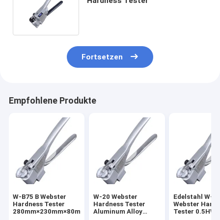
Hardness Tester
Fortsetzen
Empfohlene Produkte
W-B75 B Webster
W-20 Webster
Edelstahl W-B
Hardness Tester
Hardness Tester
Webster Hard
280mm×230mm×80mm
Aluminum Alloy
Tester 0.5HW
0.5N.W.