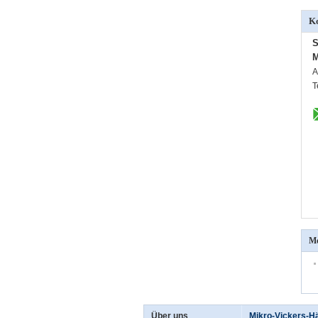
Ko
S
M
A
T
Me
Über uns
Mikro-Vickers-Hä