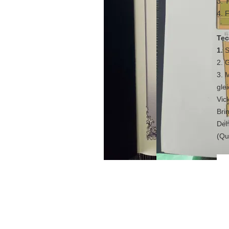
3. 
4. 
Tec
1.
S
2. 
3. 
gle
Vic
Bri
Deh
(Qu