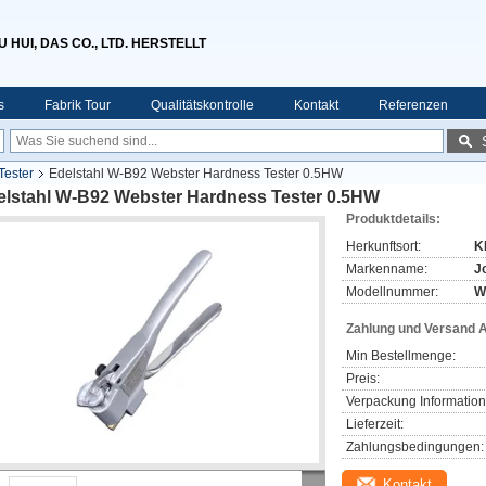
HUI, DAS CO., LTD. HERSTELLT
s
Fabrik Tour
Qualitätskontrolle
Kontakt
Referenzen
Tester
Edelstahl W-B92 Webster Hardness Tester 0.5HW
elstahl W-B92 Webster Hardness Tester 0.5HW
Produktdetails:
Herkunftsort:
K
Markenname:
J
Modellnummer:
W
Zahlung und Versand 
Min Bestellmenge:
Preis:
Verpackung Information
Lieferzeit:
Zahlungsbedingungen:
Kontakt