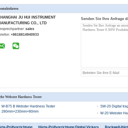
ntaktdaten
HANGHAI JU HUI INSTRUMENT
Senden Sie Ihre Anfrage d
ANUFACTURING CO., LTD
nsprechpartner:
sales
elefon:
+8618814940933
hr Webster Hardness Tester
W-B75 B Webster Hardness Tester
SW-20 Digital tra
280mm×230mm×80mm
W-20 Webster Har
rte-Prüfvorrichtung
Härte-Prüfvorrichtung Digital Vickers
Rockwell-Härt