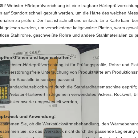
92 Webster Härteprüfvorrichtung ist eine tragbare Härteprüfvorrichtun
n auf Standort schnell geprüft werden, um die Härte des weichen Mess
erialien zu prüfen. Der Test ist schnell und einfach. Eine Karte kann b
ekt gelesen werden, um verschiedene kaltgewalzte Platten, warm gewalzt
tlose Stahlrohre, geschweißte Rohre und andere Stahlmaterialien zu p
ptfunktionen und Eigenschaften:
ie Webster-Härteprüfvorrichtung ist für Prüfungsprofile, Rohre und Plat
 die zerstörungsfreie Untersuchung von Produkthärte am Produktionss
r an der Baustelle besonders passend.
Der Standardhärteblock wird durch die Standardhärtemaschine geprüft;
kann Webster-Härtewert in allgemein verwendetes Vickers, Rockwell, B
tigkeitskennwerte umgewandelt werden;
uptzweck und Anwendung:
estimmen Sie, ob die Werkstückwärmebehandlung, den Wärmebehandl
bestimmen Sie, ob das Werkstück nicht durch die passende Legierung v