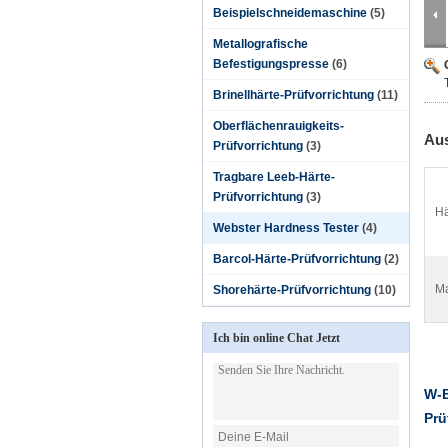
Beispielschneidemaschine
(5)
Metallografische
Befestigungspresse
(6)
Brinellhärte-Prüfvorrichtung
(11)
Oberflächenrauigkeits-
Aus
Prüfvorrichtung
(3)
Tragbare Leeb-Härte-
Prüfvorrichtung
(3)
Hä
Webster Hardness Tester
(4)
Barcol-Härte-Prüfvorrichtung
(2)
Ma
Shorehärte-Prüfvorrichtung
(10)
Ich bin online Chat Jetzt
W-B
Prü