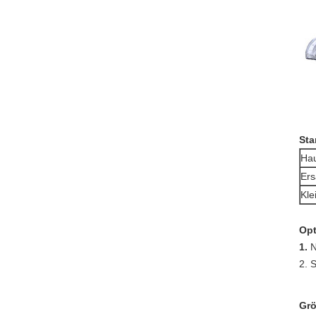
Sta
Hau
Ers
Kle
Opt
1.
N
2. 
Grö