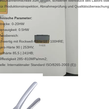
Testunannehmlichkeit zum langen, schweren Werkstück des Labors od
Für Produktionsinspektion, Abnahmeprüfung und Qualitätsüberwachung 
hnische Parameter:
trecke: 0-20HW
Genauigkeit: 0.5HW
Messbereich:
ichwertig mit Rockwell-Härte 18 | 100HRE;
kers-Härte 90 | 253HV;
nellhärte 85,5 | 241HB;
nfestigkeit 285~810MPa/mm2;
elle: Internationaler Standard ISO/8265-2003 (E))