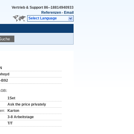
Vertrieb & Support
86--18814940933
Referenzen
-
Email
Select Language
Suche
N
ohoyd
-B92
AGB:
1Set
Ask the price privately
en:
Karton
3-8 Arbeitstage
T/T