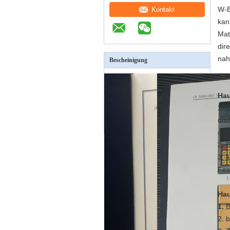
W-B
Kontakt
kan
Mat
dir
nah
Bescheinigung
Hau
1.
D
und
ode
2. 
3. 
Fes
Ha
1.
B
2. 