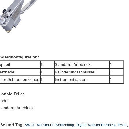
ndardkonfiguration:
ptteil
1
Standardhärteblock
1
atznadel
1
Kalibrierungsschlüssel
1
iner Schraubenzieher
1
Instrumentkasten
1
ionale Teile:
adel
Standardhärteblock
,
,
ße und Tag:
SW-20 Webster Prüfvorrichtung
Digital Webster Hardness Tester